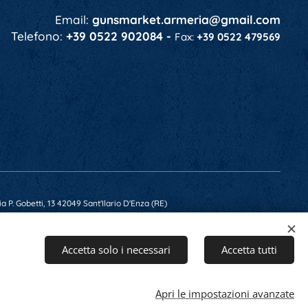
Email:
gunsmarket.armeria@gmail.com
Telefono:
+39 0522 902084 -
Fax:
+39 0522 479569
a P. Gobetti, 13 42049 Sant'Ilario D'Enza (RE)
 RE-201607 - Capitale Soc. € 10.400,00 i.v.
Accetta solo i necessari
Accetta tutti
Apri le impostazioni avanzate