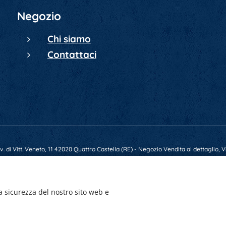
Negozio
Chi siamo
Contattaci
 di Vitt. Veneto, 11 42020 Quattro Castella (RE) - Negozio Vendita al dettaglio, Vi
79569 - E-mail gunsmarket.armeria@gmail.com - P.IVA 01641520356 - Numero REA
a sicurezza del nostro sito web e
Creato con
Webnode
Cookies