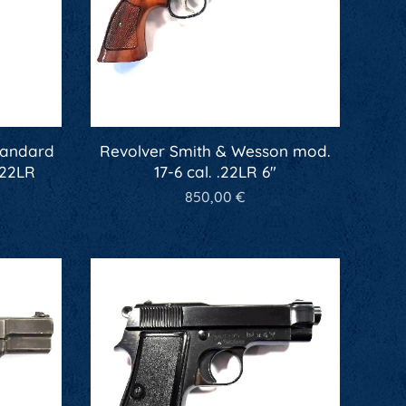
tandard
Revolver Smith & Wesson mod.
 .22LR
17-6 cal. .22LR 6"
850,00
€