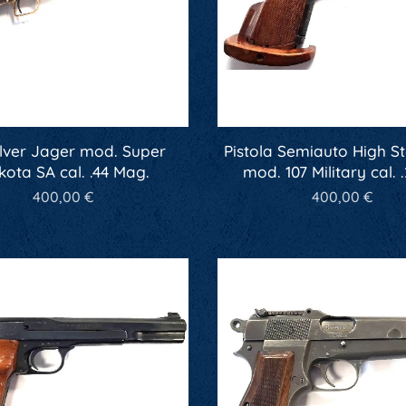
lver Jager mod. Super
Pistola Semiauto High S
kota SA cal. .44 Mag.
mod. 107 Military cal.
400,00
€
400,00
€