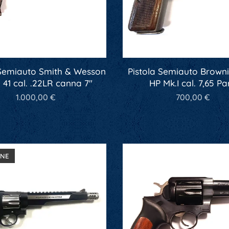
 Semiauto Smith & Wesson
Pistola Semiauto Browni
 41 cal. .22LR canna 7"
HP Mk.I cal. 7,65 Pa
1.000,00
€
700,00
€
ONE