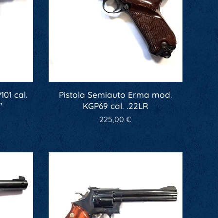
01 cal.
Pistola Semiauto Erma mod.
"
KGP69 cal. .22LR
225,00
€