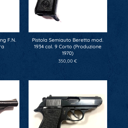
ng F.N.
Pistola Semiauto Beretta mod.
ra
1934 cal. 9 Corto (Produzione
1970)
350,00
€