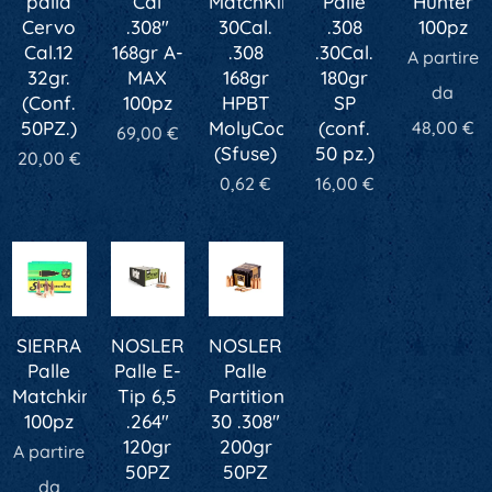
palla
Cal
MatchKing
Palle
Hunter
Cervo
.308"
30Cal.
.308
100pz
Cal.12
168gr A-
.308
.30Cal.
A partire
32gr.
MAX
168gr
180gr
da
(Conf.
100pz
HPBT
SP
50PZ.)
MolyCoated
(conf.
48,00
€
69,00
€
(Sfuse)
50 pz.)
20,00
€
0,62
€
16,00
€
SIERRA
NOSLER
NOSLER
Palle
Palle E-
Palle
Matchking
Tip 6,5
Partition
100pz
.264"
30 .308"
120gr
200gr
A partire
50PZ
50PZ
da