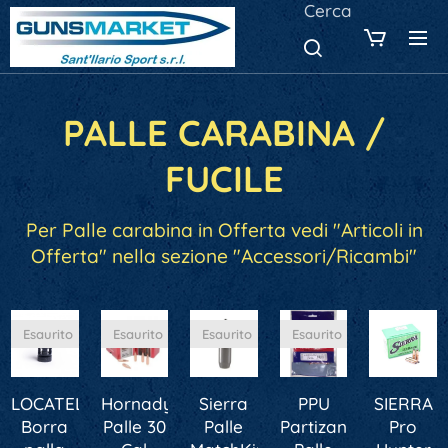
Cerca
PALLE CARABINA /
FUCILE
Per Palle carabina in Offerta vedi "Articoli in
Offerta" nella sezione "Accessori/Ricambi"
Esaurito
Esaurito
Esaurito
Esaurito
LOCATELLI
Hornady
Sierra
PPU
SIERRA
Borra
Palle 30
Palle
Partizan
Pro