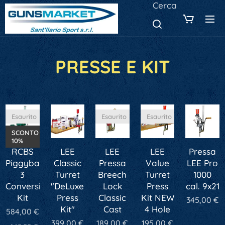
Cerca
PRESSE E KIT
Esaurito
Esaurito
Esaurito
SCONTO
10%
RCBS
LEE
LEE
LEE
Pressa
Piggyback-
Classic
Pressa
Value
LEE Pro
3
Turret
Breech
Turret
1000
Conversion
"DeLuxe
Lock
Press
cal. 9x21
Kit
Press
Classic
Kit NEW
345,00
€
Kit"
Cast
4 Hole
584,00
€
399,00
€
189,00
€
195,00
€