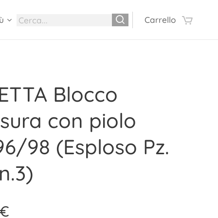
ù
Carrello
ETTA Blocco
sura con piolo
6/98 (Esploso Pz.
n.3)
€