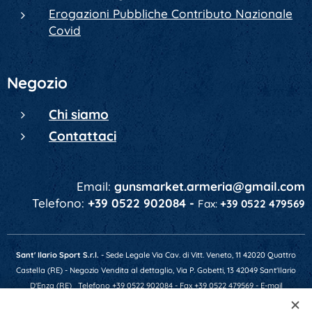
Erogazioni Pubbliche Contributo Nazionale
Covid
Negozio
Chi siamo
Contattaci
Email:
gunsmarket.armeria@gmail.com
Telefono:
+39 0522 902084 -
Fax:
+39 0522 479569
Sant' Ilario Sport S.r.l.
- Sede Legale Via Cav. di Vitt. Veneto, 11 42020 Quattro
Castella (RE) - Negozio Vendita al dettaglio, Via P. Gobetti, 13 42049 Sant'Ilario
D'Enza (RE)
Telefono +39 0522 902084 - Fax +39 0522 479569 - E-mail
gunsmarket.armeria@gmail.com - P.IVA 01641520356 - Numero REA RE-201607 -