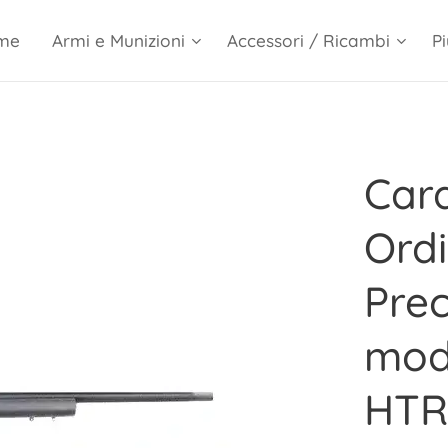
me
Armi e Munizioni
Accessori / Ricambi
Pi
Cara
Ordi
Prec
mod
HTR