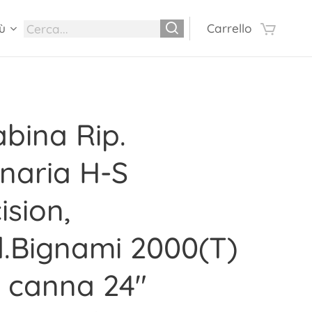
ù
Carrello
bina Rip.
naria H-S
ision,
.Bignami 2000(T)
 canna 24"