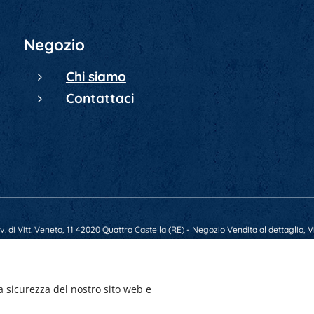
Negozio
Chi siamo
Contattaci
 di Vitt. Veneto, 11 42020 Quattro Castella (RE) - Negozio Vendita al dettaglio, Vi
79569 - E-mail gunsmarket.armeria@gmail.com - P.IVA 01641520356 - Numero REA
a sicurezza del nostro sito web e