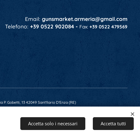
Email:
gunsmarket.armeria@gmail.com
Telefono:
+39 0522 902084 -
Fax:
+39 0522 479569
a P. Gobetti, 13 42049 Sant'Ilario D'Enza (RE)
 RE-201607 - Capitale Soc. € 10.400,00 i.v.
Accetta solo i necessari
Accetta tutti