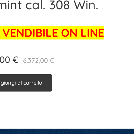
int cal. 308 Win.
VENDIBILE ON LINE
,00
€
6.372,00
€
giungi al carrello