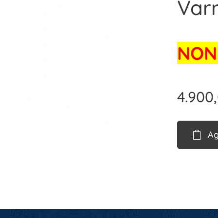
Varm
NON 
4.900
Ag