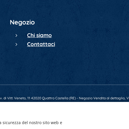
Negozio
Chi siamo
Contattaci
 di Vitt. Veneto, 11 42020 Quattro Castella (RE) - Negozio Vendita al dettaglio, Vi
79569 - E-mail gunsmarket.armeria@gmail.com - P.IVA 01641520356 - Numero REA
a sicurezza del nostro sito web e