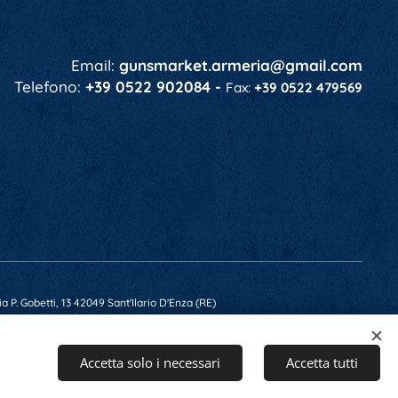
Email:
gunsmarket.armeria@gmail.com
Telefono:
+39 0522 902084 -
Fax:
+39 0522 479569
a P. Gobetti, 13 42049 Sant'Ilario D'Enza (RE)
 RE-201607 - Capitale Soc. € 10.400,00 i.v.
Accetta solo i necessari
Accetta tutti