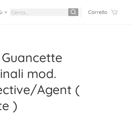
ù
Carrello
 Guancette
inali mod.
ctive/Agent (
e )