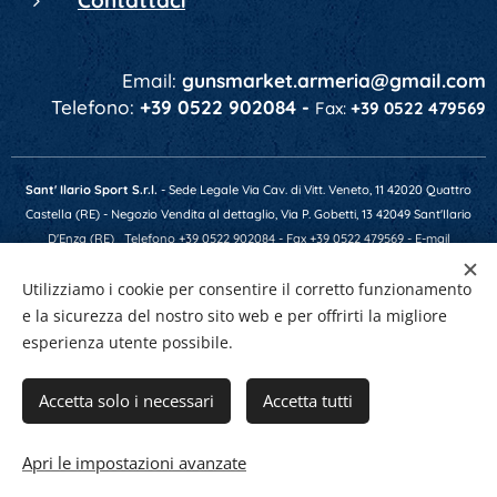
Contattaci
Email:
gunsmarket.armeria@gmail.com
Telefono:
+39 0522 902084 -
Fax:
+39 0522 479569
Sant' Ilario Sport S.r.l.
- Sede Legale Via Cav. di Vitt. Veneto, 11 42020 Quattro
Castella (RE) - Negozio Vendita al dettaglio, Via P. Gobetti, 13 42049 Sant'Ilario
D'Enza (RE)
Telefono +39 0522 902084 - Fax +39 0522 479569 - E-mail
gunsmarket.armeria@gmail.com - P.IVA 01641520356 - Numero REA RE-201607 -
Utilizziamo i cookie per consentire il corretto funzionamento
Capitale Soc. € 10.400,00 i.v.
e la sicurezza del nostro sito web e per offrirti la migliore
esperienza utente possibile.
Creato con
Webnode
Cookies
Accetta solo i necessari
Accetta tutti
Aggiungi al carrello
Apri le impostazioni avanzate