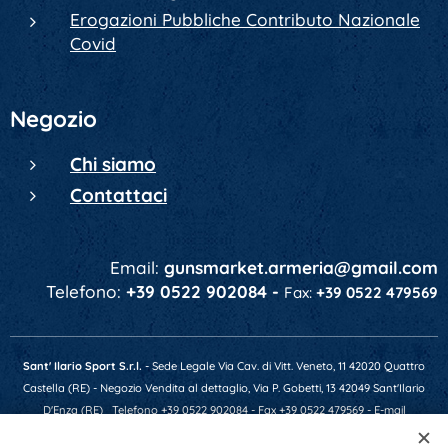
Erogazioni Pubbliche Contributo Nazionale
Covid
Negozio
Chi siamo
Contattaci
Email:
gunsmarket.armeria@gmail.com
Telefono:
+39 0522 902084 -
Fax:
+39 0522 479569
Sant' Ilario Sport S.r.l.
- Sede Legale Via Cav. di Vitt. Veneto, 11 42020 Quattro
Castella (RE) - Negozio Vendita al dettaglio, Via P. Gobetti, 13 42049 Sant'Ilario
D'Enza (RE)
Telefono +39 0522 902084 - Fax +39 0522 479569 - E-mail
gunsmarket.armeria@gmail.com - P.IVA 01641520356 - Numero REA RE-201607 -