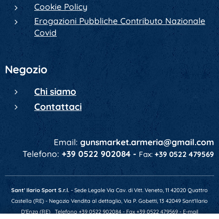
Cookie Policy
Erogazioni Pubbliche Contributo Nazionale
Covid
Negozio
Chi siamo
Contattaci
Email:
gunsmarket.armeria@gmail.com
Telefono:
+39 0522 902084 -
Fax:
+39 0522 479569
Sant' Ilario Sport S.r.l.
- Sede Legale Via Cav. di Vitt. Veneto, 11 42020 Quattro
Castella (RE) - Negozio Vendita al dettaglio, Via P. Gobetti, 13 42049 Sant'Ilario
D'Enza (RE)
Telefono +39 0522 902084 - Fax +39 0522 479569 - E-mail