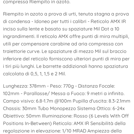
compressa Riempito in azoto.
Riempito in azoto a prova di urti, tenuta stagna a prova
di condensa - Idoneo per tutti i calibri - Reticolo AMX IR
inciso sulla lente e basato su spaziature Mil Dot a 10
ingrandimenti. Il reticolo AMX offre punti di mira multipli,
utili per compensare carabine ad aria compressa con
traiettorie curve. Le spaziature di mezzo Mil sul braccio
inferiore del reticolo forniscono ulteriori punti di mira per
i tiri più lunghi. Le barrette addizionali hanno spaziatura
calcolata di 0,5, 1, 1,5 e 2 Mil.
Lunghezza: 378mm - Peso: 770g - Distanza Focale:
102mm - Parallasse/ Messa a Fuoco: 9 metri a infinito.
Campo visivo: 6.8-1.7m @100m Pupilla d'uscita: 8.3-2.1mm
Chassis: 30mm Tubo Monopezzo Sistema Ottico: 6-24x
Obiettivo: 50mm Illuminazione: Rosso (6 Levels With Off
Positions In-Between) Reticolo: AMX IR Sensibilità della
regolazione in elevazione: 1/10 MRAD Ampiezza della