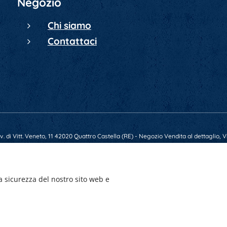
Negozio
Chi siamo
Contattaci
 di Vitt. Veneto, 11 42020 Quattro Castella (RE) - Negozio Vendita al dettaglio, Vi
79569 - E-mail gunsmarket.armeria@gmail.com - P.IVA 01641520356 - Numero REA
a sicurezza del nostro sito web e
Creato con
Webnode
Cookies