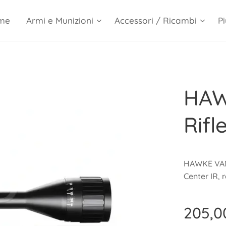
me
Armi e Munizioni
Accessori / Ricambi
Pi
HAW
Rifl
HAWKE VANT
Center IR, 
205,0