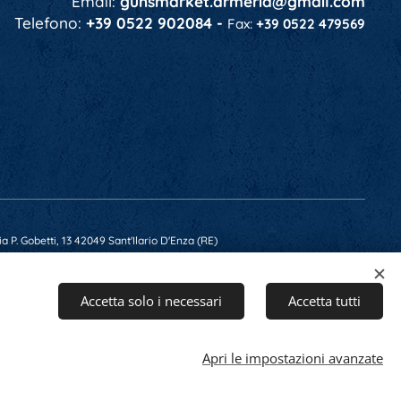
Email:
gunsmarket.armeria@gmail.com
Telefono:
+39 0522 902084 -
Fax:
+39 0522 479569
a P. Gobetti, 13 42049 Sant'Ilario D'Enza (RE)
 RE-201607 - Capitale Soc. € 10.400,00 i.v.
Accetta solo i necessari
Accetta tutti
Apri le impostazioni avanzate