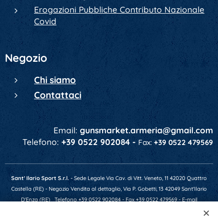
Erogazioni Pubbliche Contributo Nazionale
Covid
Negozio
Chi siamo
Contattaci
Email:
gunsmarket.armeria@gmail.com
Telefono:
+39 0522 902084 -
Fax:
+39 0522 479569
Sant' Ilario Sport S.r.l.
- Sede Legale Via Cav. di Vitt. Veneto, 11 42020 Quattro
Castella (RE) - Negozio Vendita al dettaglio, Via P. Gobetti, 13 42049 Sant'Ilario
D'Enza (RE)
Telefono +39 0522 902084 - Fax +39 0522 479569 - E-mail
gunsmarket.armeria@gmail.com - P.IVA 01641520356 - Numero REA RE-201607 -