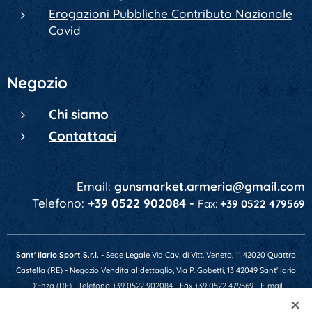
Erogazioni Pubbliche Contributo Nazionale
Covid
Negozio
Chi siamo
Contattaci
Email:
gunsmarket.armeria@gmail.com
Telefono:
+39 0522 902084 -
Fax:
+39 0522 479569
Sant' Ilario Sport S.r.l.
- Sede Legale Via Cav. di Vitt. Veneto, 11 42020 Quattro
Castella (RE) - Negozio Vendita al dettaglio, Via P. Gobetti, 13 42049 Sant'Ilario
D'Enza (RE)
Telefono +39 0522 902084 - Fax +39 0522 479569 - E-mail
gunsmarket.armeria@gmail.com - P.IVA 01641520356 - Numero REA RE-201607 -