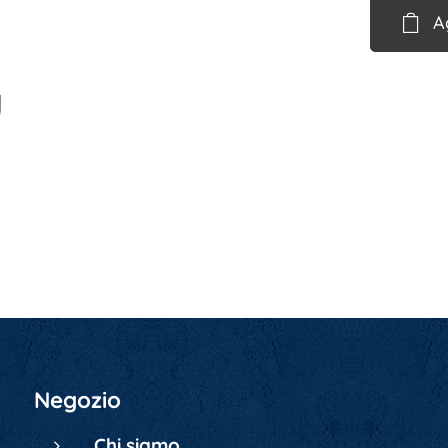
A
Negozio
Chi siamo