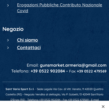
Erogazioni Pubbliche Contributo Nazionale
Covid
Negozio
Chi siamo
Contattaci
Email:
gunsmarket.armeria@gmail.com
Telefono:
+39 0522 902084 -
Fax:
+39 0522 479569
Sant' Ilario Sport S.r.l.
- Sede Legale Via Cav. di Vitt. Veneto, 11 42020 Quattro
Castella (RE) - Negozio Vendita al dettaglio, Via P. Gobetti, 13 42049 Sant'Ilario
D'Enza (RE)
Telefono +39 0522 902084 - Fax +39 0522 479569 - E-mail
gunsmarket.armeria@gmail.com - P.IVA 01641520356 - Numero REA RE-201607 -