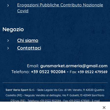
Erogazioni Pubbliche Contributo Nazionale
Covid
Negozio
Chi siamo
Contattaci
Email:
gunsmarket.armeria@gmail.com
Telefono:
+39 0522 902084 -
Fax:
+39 0522 479569
Sant' Ilario Sport S.r.l.
- Sede Legale Via Cav. di Vitt. Veneto, 11 42020 Quattro
Castella (RE) - Negozio Vendita al dettaglio, Via P. Gobetti, 13 42049 Sant'Ilario
D'Enza (RE)
Telefono +39 0522 902084 - Fax +39 0522 479569 - E-mail
gunsmarket.armeria@gmail.com - P.IVA 01641520356 - Numero REA RE-201607 -