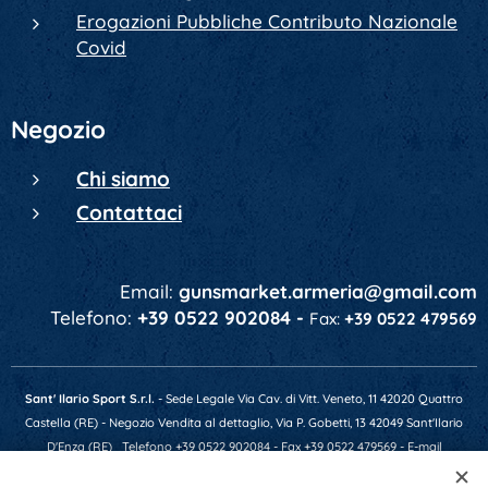
Erogazioni Pubbliche Contributo Nazionale
Covid
Negozio
Chi siamo
Contattaci
Email:
gunsmarket.armeria@gmail.com
Telefono:
+39 0522 902084 -
Fax:
+39 0522 479569
Sant' Ilario Sport S.r.l.
- Sede Legale Via Cav. di Vitt. Veneto, 11 42020 Quattro
Castella (RE) - Negozio Vendita al dettaglio, Via P. Gobetti, 13 42049 Sant'Ilario
D'Enza (RE)
Telefono +39 0522 902084 - Fax +39 0522 479569 - E-mail
gunsmarket.armeria@gmail.com - P.IVA 01641520356 - Numero REA RE-201607 -