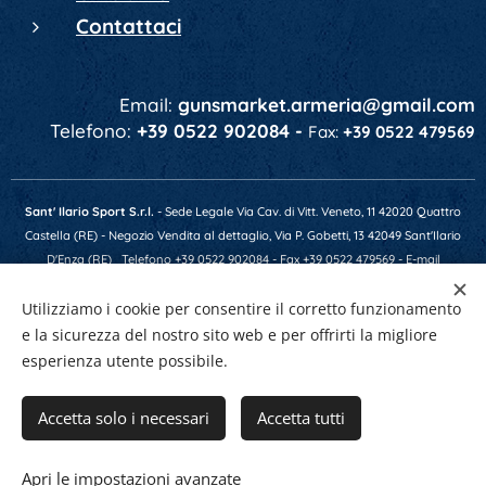
Contattaci
Email:
gunsmarket.armeria@gmail.com
Telefono:
+39 0522 902084 -
Fax:
+39 0522 479569
Sant' Ilario Sport S.r.l.
- Sede Legale Via Cav. di Vitt. Veneto, 11 42020 Quattro
Castella (RE) - Negozio Vendita al dettaglio, Via P. Gobetti, 13 42049 Sant'Ilario
D'Enza (RE)
Telefono +39 0522 902084 - Fax +39 0522 479569 - E-mail
gunsmarket.armeria@gmail.com - P.IVA 01641520356 - Numero REA RE-201607 -
Utilizziamo i cookie per consentire il corretto funzionamento
Capitale Soc. € 10.400,00 i.v.
e la sicurezza del nostro sito web e per offrirti la migliore
esperienza utente possibile.
Creato con
Webnode
Cookies
Accetta solo i necessari
Accetta tutti
Aggiungi al carrello
Apri le impostazioni avanzate