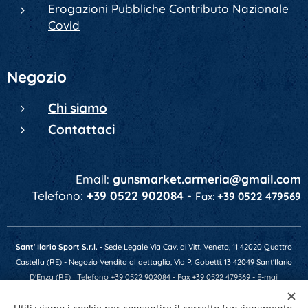
Erogazioni Pubbliche Contributo Nazionale
Covid
Negozio
Chi siamo
Contattaci
Email:
gunsmarket.armeria@gmail.com
Telefono:
+39 0522 902084 -
Fax:
+39 0522 479569
Sant' Ilario Sport S.r.l.
- Sede Legale Via Cav. di Vitt. Veneto, 11 42020 Quattro
Castella (RE) - Negozio Vendita al dettaglio, Via P. Gobetti, 13 42049 Sant'Ilario
D'Enza (RE)
Telefono +39 0522 902084 - Fax +39 0522 479569 - E-mail
gunsmarket.armeria@gmail.com - P.IVA 01641520356 - Numero REA RE-201607 -
Capitale Soc. € 10.400,00 i.v.