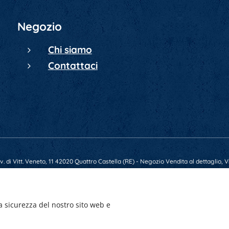
Negozio
Chi siamo
Contattaci
 di Vitt. Veneto, 11 42020 Quattro Castella (RE) - Negozio Vendita al dettaglio, Vi
79569 - E-mail gunsmarket.armeria@gmail.com - P.IVA 01641520356 - Numero REA
a sicurezza del nostro sito web e