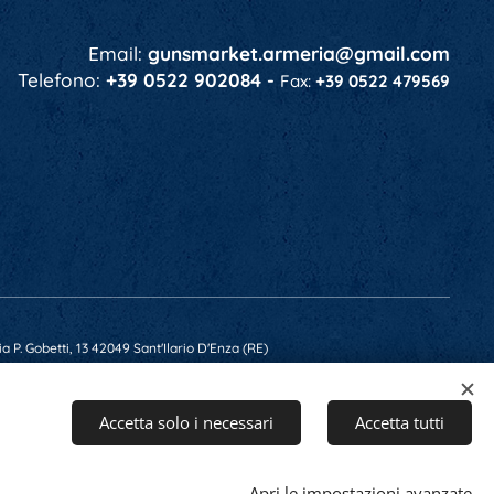
Email:
gunsmarket.armeria@gmail.com
Telefono:
+39 0522 902084 -
Fax:
+39 0522 479569
a P. Gobetti, 13 42049 Sant'Ilario D'Enza (RE)
 RE-201607 - Capitale Soc. € 10.400,00 i.v.
Accetta solo i necessari
Accetta tutti
Apri le impostazioni avanzate