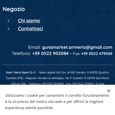
Negozio
Chi siamo
Contattaci
Email:
gunsmarket.armeria@gmail.com
Telefono:
+39 0522 902084 -
Fax:
+39 0522 479569
Sant' Ilario Sport S.r.l.
- Sede Legale Via Cav. di Vitt. Veneto, 11 42020 Quattro
Castella (RE) - Negozio Vendita al dettaglio, Via P. Gobetti, 13 42049 Sant'Ilario
D'Enza (RE)
Telefono +39 0522 902084 - Fax +39 0522 479569 - E-mail
gunsmarket.armeria@gmail.com - P.IVA 01641520356 - Numero REA RE-201607 -
Utilizziamo i cookie per consentire il corretto funzionamento
Capitale Soc. € 10.400,00 i.v.
e la sicurezza del nostro sito web e per offrirti la migliore
esperienza utente possibile.