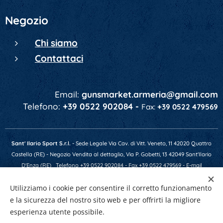
Negozio
Chi siamo
Contattaci
Email:
gunsmarket.armeria@gmail.com
Telefono:
+39 0522 902084 -
Fax:
+39 0522 479569
Sant' Ilario Sport S.r.l.
- Sede Legale Via Cav. di Vitt. Veneto, 11 42020 Quattro
Castella (RE) - Negozio Vendita al dettaglio, Via P. Gobetti, 13 42049 Sant'Ilario
D'Enza (RE)
Telefono +39 0522 902084 - Fax +39 0522 479569 - E-mail
gunsmarket.armeria@gmail.com - P.IVA 01641520356 - Numero REA RE-201607 -
Utilizziamo i cookie per consentire il corretto funzionamento
Capitale Soc. € 10.400,00 i.v.
e la sicurezza del nostro sito web e per offrirti la migliore
esperienza utente possibile.